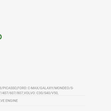
o
C8/PICASSO,FORD: C-MAX/GALAXY/MONDEO/S-
/407/607/807,VOLVO: C30/S40/V50,
ALVE ENGINE