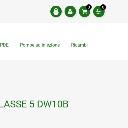
0
0
-PDE
Pompe ad iniezione
Ricambi
a Ora
CLASSE 5 DW10B