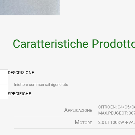
Caratteristiche Prodott
DESCRIZIONE
Iniettore common rail rigenerato
SPECIFICHE
CITROEN: C4/C5/
Applicazione
MAX,PEUGEOT: 307
Motore
2.0 LT 100KW 4-V