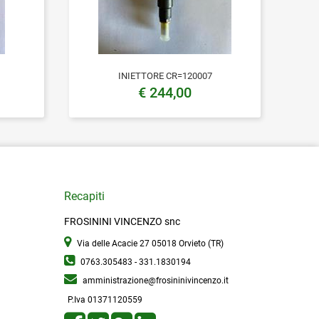
INIETTORE CR=120007
€ 244,00
Recapiti
FROSININI VINCENZO snc
Via delle Acacie 27
05018 Orvieto (TR)
0763.305483 - 331.1830194
amministrazione@frosininivincenzo.it
P.Iva 01371120559
Share
Tweet
Share
Share