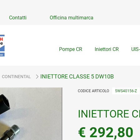
Contatti
Officina multimarca
Pompe CR
Iniettori CR
UIS
INIETTORE CLASSE 5 DW10B
CONTINENTAL
CODICE ARTICOLO
5WS40156-Z
Disponibile in qta:
0
Verific
INIETTORE 
€ 292,80