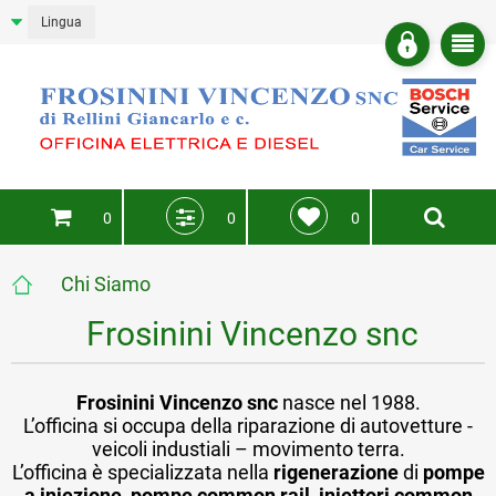
Lingua
0
0
0
Chi Siamo
Frosinini Vincenzo snc
Frosinini Vincenzo
snc
nasce nel 1988.
L’officina si occupa della riparazione di autovetture -
veicoli industiali – movimento terra.
L’officina è specializzata nella
rigenerazione
di
pompe
a iniezione
,
pompe common rail
,
iniettori common