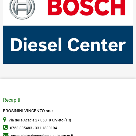
Recapiti
FROSININI VINCENZO snc
Via delle Acacie 27
05018 Orvieto (TR)
0763.305483 - 331.1830194
amministrazione@frosininivincenzo.it